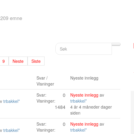
209 emne
9
Neste
Siste
Svar /
Nyeste innlegg
Visninger
0
Svar:
Nyeste innlegg
av
Visninger:
trbakkel*
av
trbakkel*
1484
4 år 4 måneder dager
siden
0
Svar:
Nyeste innlegg
av
Visninger:
trbakkel*
av
trbakkel*