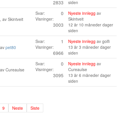
2833
siden
0
Svar:
Nyeste innlegg
av
Visninger:
Skintveit
, av
Skintveit
3003
12 år 10 måneder dager
siden
1
Svar:
Nyeste innlegg
av
golfi
Visninger:
13 år 3 måneder dager
 av
pet80
6966
siden
0
Svar:
Nyeste innlegg
av
Visninger:
Cureaulse
 av
Cureaulse
3095
13 år 6 måneder dager
siden
9
Neste
Siste