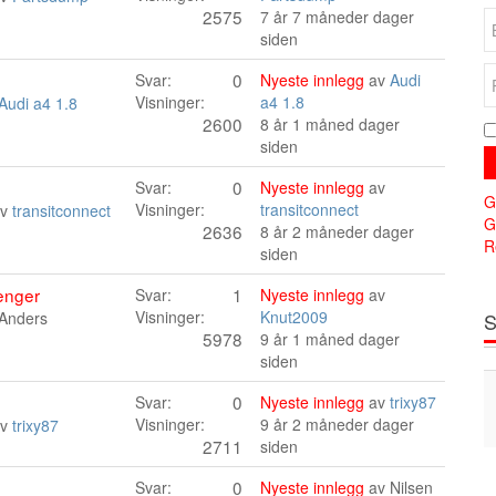
2575
7 år 7 måneder dager
siden
0
Svar:
Nyeste innlegg
av
Audi
Visninger:
a4 1.8
Audi a4 1.8
2600
8 år 1 måned dager
siden
0
Svar:
Nyeste innlegg
av
G
Visninger:
transitconnect
av
transitconnect
G
2636
8 år 2 måneder dager
R
siden
enger
1
Svar:
Nyeste innlegg
av
Visninger:
Knut2009
Anders
S
5978
9 år 1 måned dager
siden
0
Svar:
Nyeste innlegg
av
trixy87
Visninger:
9 år 2 måneder dager
av
trixy87
2711
siden
0
Svar:
Nyeste innlegg
av
Nilsen