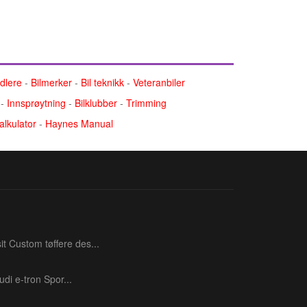
ndlere
-
Bilmerker
-
Bil teknikk
-
Veteranbiler
-
Innsprøytning
-
Bilklubber
-
Trimming
alkulator
-
Haynes Manual
t Custom tøffere des...
di e‑tron Spor...