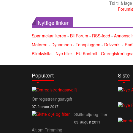
Tid til å lag
Forumlø
Nyttige linker
Spør mekanikeren
-
Bil Forum
-
RSS-feed
-
Annonsei
Motoren
-
Dynamoen
-
Tennpluggen
-
Drivverk
-
Radi
Bilrekvisita
-
Nye biler
-
EU Kontroll
-
Omregistreringsa
Populært
Siste
Omregistreringsavgift
07. februar 2017
Skifte olje og filter
03. august 2011
Alt om Trimming