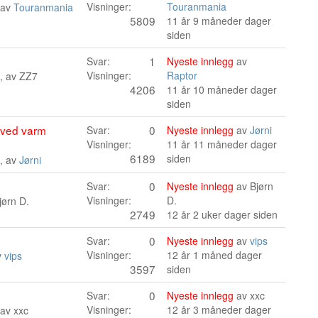
Visninger:
Touranmania
 av
Touranmania
5809
11 år 9 måneder dager
siden
1
Svar:
Nyeste innlegg
av
Visninger:
Raptor
, av
ZZ7
4206
11 år 10 måneder dager
siden
a ved varm
0
Svar:
Nyeste innlegg
av
Jørni
Visninger:
11 år 11 måneder dager
6189
siden
, av
Jørni
0
Svar:
Nyeste innlegg
av
Bjørn
Visninger:
D.
jørn D.
2749
12 år 2 uker dager siden
0
Svar:
Nyeste innlegg
av
vips
Visninger:
12 år 1 måned dager
v
vips
3597
siden
0
Svar:
Nyeste innlegg
av
xxc
Visninger:
12 år 3 måneder dager
 av
xxc