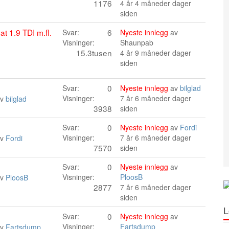
1176
4 år 4 måneder dager
siden
 1.9 TDI m.fl.
6
Svar:
Nyeste innlegg
av
Visninger:
Shaunpab
15.3tusen
4 år 9 måneder dager
siden
0
Svar:
Nyeste innlegg
av
bilglad
Visninger:
7 år 6 måneder dager
av
bilglad
3938
siden
0
Svar:
Nyeste innlegg
av
Fordi
Visninger:
7 år 6 måneder dager
av
Fordi
7570
siden
0
Svar:
Nyeste innlegg
av
Visninger:
PloosB
av
PloosB
2877
7 år 6 måneder dager
siden
L
0
Svar:
Nyeste innlegg
av
Visninger:
Fartsdump
av
Fartsdump