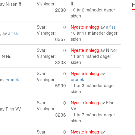
F
Visninger:
ff
 av
Nilsen ff
2680
10 år 2 måneder dager
siden
0
Svar:
Nyeste innlegg
av
alfiss
Visninger:
10 år 11 måneder dager
, av
alfiss
6357
siden
0
Svar:
Nyeste innlegg
av
N Nor
Visninger:
11 år 1 måned dager
v
N Nor
3208
siden
0
Svar:
Nyeste innlegg
av
Visninger:
erunek
 av
erunek
5999
11 år 3 måneder dager
siden
0
Svar:
Nyeste innlegg
av
Finn
Visninger:
VV
 av
Finn VV
3236
11 år 7 måneder dager
siden
0
Svar:
Nyeste innlegg
av