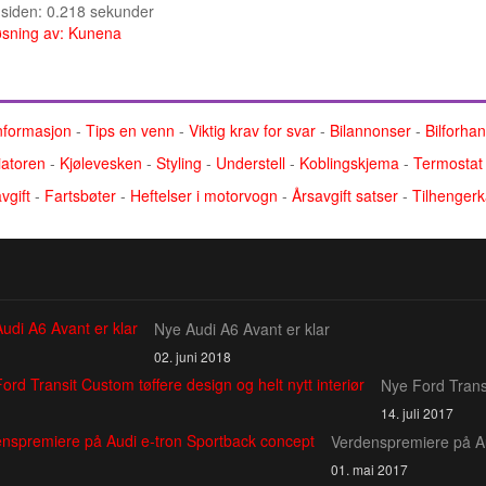
e siden: 0.218 sekunder
sning av:
Kunena
nformasjon
-
Tips en venn
-
Viktig krav for svar
-
Bilannonser
-
Bilforha
atoren
-
Kjølevesken
-
Styling
-
Understell
-
Koblingskjema
-
Termostat
vgift
-
Fartsbøter
-
Heftelser i motorvogn
-
Årsavgift satser
-
Tilhengerk
Nye Audi A6 Avant er klar
02. juni 2018
Nye Ford Transi
14. juli 2017
Verdenspremiere på Au
01. mai 2017