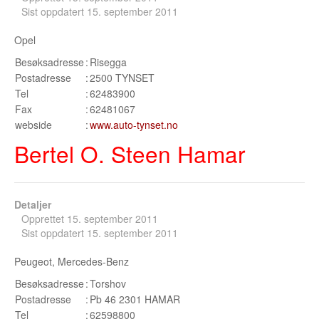
Sist oppdatert 15. september 2011
Buskerud
Opel
Bilmerke sider
Besøksadresse
:
Risegga
Finnmark
Postadresse
:
2500 TYNSET
Tel
:
62483900
Hedmark
Fax
:
62481067
webside
:
www.auto-tynset.no
Hordaland
Bertel O. Steen Hamar
Møre og Romsdal
Nord Trøndelag
Detaljer
Nordland
Opprettet 15. september 2011
Sist oppdatert 15. september 2011
Oslo
Peugeot, Mercedes-Benz
Oppland
Besøksadresse
:
Torshov
Postadresse
:
Pb 46 2301 HAMAR
Rogaland
Tel
:
62598800