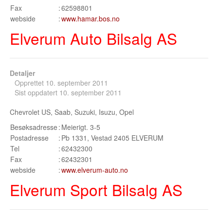
Sogn og Fjordane
Fax
:
62598801
webside
:
www.hamar.bos.no
Troms
Elverum Auto Bilsalg AS
Telemark
Sør Trøndelag
Detaljer
Opprettet 10. september 2011
Nordland
Sist oppdatert 10. september 2011
Vest Agder
Chevrolet US, Saab, Suzuki, Isuzu, Opel
Vestfold
Besøksadresse
:
Meierigt. 3-5
Postadresse
:
Pb 1331, Vestad 2405 ELVERUM
Østfold
Tel
:
62432300
Fax
:
62432301
Bruktbil Forhandler
webside
:
www.elverum-auto.no
Elverum Sport Bilsalg AS