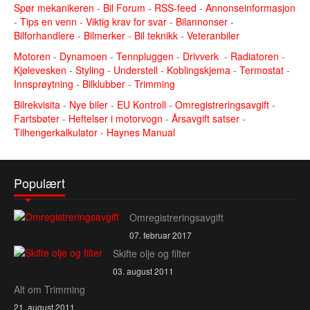
Spør mekanikeren
-
Bil Forum
-
RSS-feed
-
Annonseinformasjon
-
Tips en venn
-
Viktig krav for svar
-
Bilannonser
-
Bilforhandlere
-
Bilmerker
-
Bil teknikk
-
Veteranbiler
Motoren
-
Dynamoen
-
Tennpluggen
-
Drivverk
-
Radiatoren
-
Kjølevesken
-
Styling
-
Understell
-
Koblingskjema
-
Termostat
-
Innsprøytning
-
Bilklubber
-
Trimming
Bilrekvisita
-
Nye biler
-
EU Kontroll
-
Omregistreringsavgift
-
Fartsbøter
-
Heftelser i motorvogn
-
Årsavgift satser
-
Tilhengerkalkulator
-
Haynes Manual
Populært
Omregistreringsavgift
07. februar 2017
Skifte olje og filter
03. august 2011
Alt om Trimming
21. august 2011