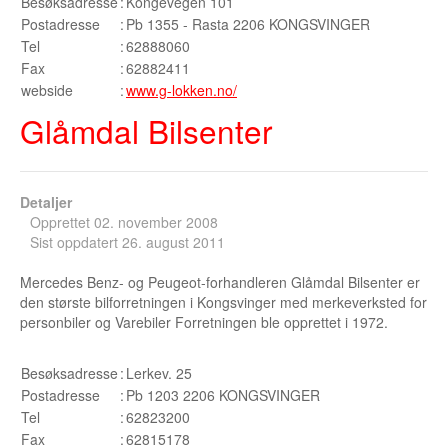
Besøksadresse
:
Kongevegen 101
Postadresse
:
Pb 1355 - Rasta 2206 KONGSVINGER
Tel
:
62888060
Fax
:
62882411
webside
:
www.g-lokken.no/
Glåmdal Bilsenter
Detaljer
Opprettet 02. november 2008
Sist oppdatert 26. august 2011
Mercedes Benz- og Peugeot-forhandleren Glåmdal Bilsenter er
den største bilforretningen i Kongsvinger med merkeverksted for
personbiler og Varebiler Forretningen ble opprettet i 1972.
Besøksadresse
:
Lerkev. 25
Postadresse
:
Pb 1203 2206 KONGSVINGER
Tel
:
62823200
Fax
:
62815178