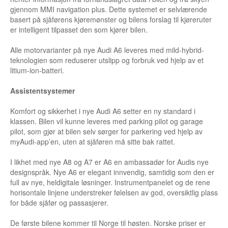
gjennom MMI navigation plus. Dette systemet er selvlærende
basert på sjåførens kjøremønster og bilens forslag til kjøreruter
er intelligent tilpasset den som kjører bilen.
Alle motorvarianter på nye Audi A6 leveres med mild-hybrid-
teknologien som reduserer utslipp og forbruk ved hjelp av et
litium-ion-batteri.
Assistentsystemer
Komfort og sikkerhet i nye Audi A6 setter en ny standard i
klassen. Bilen vil kunne leveres med parking pilot og garage
pilot, som gjør at bilen selv sørger for parkering ved hjelp av
myAudi-app’en, uten at sjåføren må sitte bak rattet.
I likhet med nye A8 og A7 er A6 en ambassadør for Audis nye
designspråk. Nye A6 er elegant innvendig, samtidig som den er
full av nye, heldigitale løsninger. Instrumentpanelet og de rene
horisontale linjene understreker følelsen av god, oversiktlig plass
for både sjåfør og passasjerer.
De første bilene kommer til Norge til høsten. Norske priser er