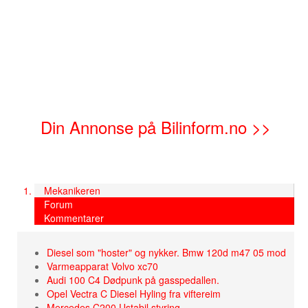
Din Annonse på Bilinform.no >>
Mekanikeren
Forum
Kommentarer
Diesel som "hoster" og nykker. Bmw 120d m47 05 mod
Varmeapparat Volvo xc70
Audi 100 C4 Dødpunk på gasspedallen.
Opel Vectra C Diesel Hyling fra viftereim
Mercedes C200 Ustabil styring