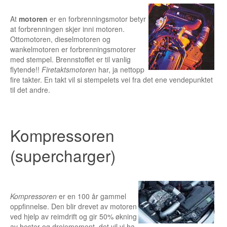
Sogn og Fjordane
At
motoren
er en forbrenningsmotor betyr
Troms
at forbrenningen skjer inni motoren.
Ottomotoren, dieselmotoren og
Telemark
wankelmotoren er forbrenningsmotorer
med stempel. Brennstoffet er til vanlig
Sør Trøndelag
flytende!!
Firetaktsmotoren
har, ja nettopp
fire takter. En takt vil si stempelets vei fra det ene vendepunktet
Nordland
til det andre.
Vest Agder
Vestfold
Kompressoren
Østfold
(supercharger)
Bruktbil Forhandler
Kompressoren
er en 100 år gammel
oppfinnelse. Den blir drevet av motoren
ved hjelp av reimdrift og gir 50% økning
av hester og dreiemoment, det vil vi ha