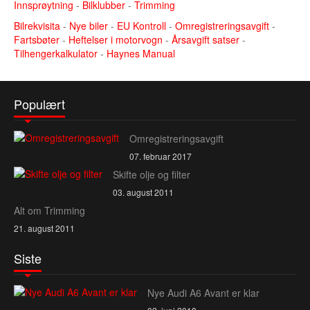
Innsprøytning
-
Bilklubber
-
Trimming
Bilrekvisita
-
Nye biler
-
EU Kontroll
-
Omregistreringsavgift
-
Fartsbøter
-
Heftelser i motorvogn
-
Årsavgift satser
-
Tilhengerkalkulator
-
Haynes Manual
Populært
Omregistreringsavgift
07. februar 2017
Skifte olje og filter
03. august 2011
Alt om Trimming
21. august 2011
Siste
Nye Audi A6 Avant er klar