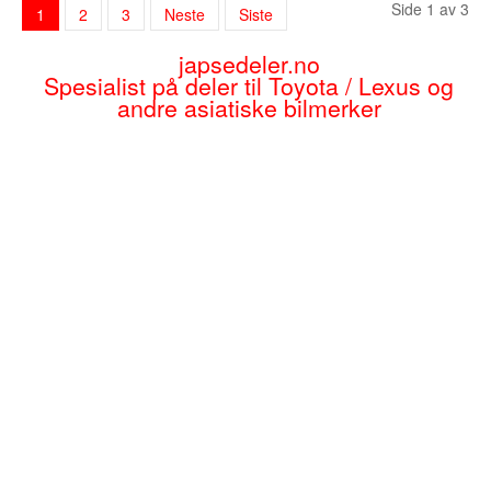
Side 1 av 3
1
2
3
Neste
Siste
japsedeler.no
Spesialist på deler til Toyota / Lexus og
andre asiatiske bilmerker