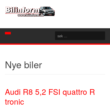
Hjem
Spør mekanikeren
Nye biler
Nyheter
Nyttige sider
Artikler
Bilforhandlere
Konseptbiler
Audi R8 5,2 FSI quattro R
Rubrikk
Motorsport
Akershus
tronic
Forum
Aust Agder