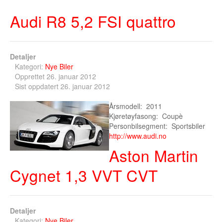
Audi R8 5,2 FSI quattro
Detaljer
Kategori:
Nye Biler
Opprettet 26. januar 2012
Sist oppdatert 26. januar 2012
Årsmodell: 2011
Kjøretøyfasong: Coupè
Personbilsegment: Sportsbiler
http://www.audi.no
Aston Martin
Cygnet 1,3 VVT CVT
Detaljer
Kategori:
Nye Biler