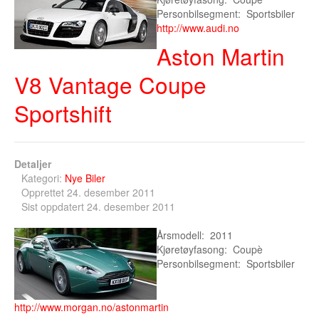
Sogn og Fjordane
Personbilsegment: Sportsbiler
http://www.audi.no
Troms
Aston Martin
Telemark
V8 Vantage Coupe
Sør Trøndelag
Sportshift
Nordland
Vest Agder
Detaljer
Kategori:
Nye Biler
Vestfold
Opprettet 24. desember 2011
Sist oppdatert 24. desember 2011
Østfold
Årsmodell: 2011
Bruktbil Forhandler
Kjøretøyfasong: Coupè
Personbilsegment: Sportsbiler
http://www.morgan.no/astonmartin