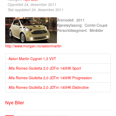
Opprettet 24. desember 2011
Sist oppdatert 24. desember 2011
Årsmodell: 2011
Kjøretøyfasong: Combi-Coupè
Personbilsegment: Minibiler
http://www.morgan.no/astonmartin
Aston Martin Cygnet 1,3 VVT
Alfa Romeo Giulietta 2,0 JDTm 140HK Sport
Alfa Romeo Giulietta 2,0 JDTm 140HK Progression
Alfa Romeo Giulietta 2,0 JDTm 140HK Distinctive
Nye Biler