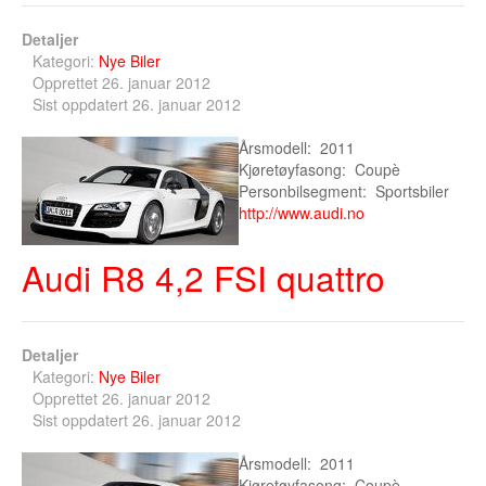
Buskerud
Detaljer
Kategori:
Nye Biler
Bilmerke sider
Opprettet 26. januar 2012
Sist oppdatert 26. januar 2012
Finnmark
Årsmodell: 2011
Hedmark
Kjøretøyfasong: Coupè
Personbilsegment: Sportsbiler
Hordaland
http://www.audi.no
Møre og Romsdal
Audi R8 4,2 FSI quattro
Nord Trøndelag
Nordland
Detaljer
Oslo
Kategori:
Nye Biler
Opprettet 26. januar 2012
Oppland
Sist oppdatert 26. januar 2012
Rogaland
Årsmodell: 2011
Kjøretøyfasong: Coupè