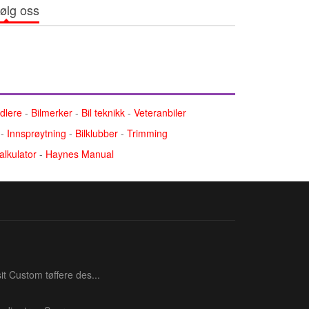
ølg oss
ndlere
-
Bilmerker
-
Bil teknikk
-
Veteranbiler
-
Innsprøytning
-
Bilklubber
-
Trimming
alkulator
-
Haynes Manual
t Custom tøffere des...