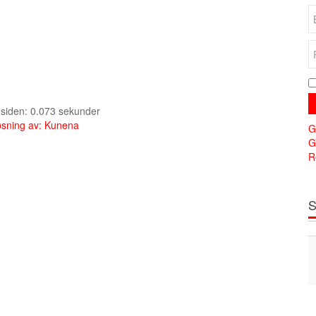
e siden: 0.073 sekunder
sning av:
Kunena
G
G
R
S