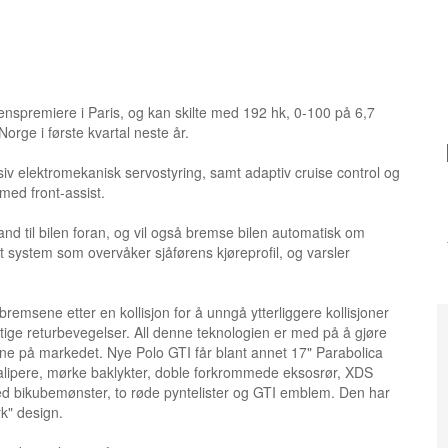
nspremiere i Paris, og kan skilte med 192 hk, 0-100 på 6,7
orge i første kvartal neste år.
iv elektromekanisk servostyring, samt adaptiv cruise control og
med front-assist.
nd til bilen foran, og vil også bremse bilen automatisk om
t system som overvåker sjåførens kjøreprofil, og varsler
remsene etter en kollisjon for å unngå ytterliggere kollisjoner
ige returbevegelser. All denne teknologien er med på å gjøre
ene på markedet. Nye Polo GTI får blant annet 17" Parabolica
alipere, mørke baklykter, doble forkrommede eksosrør, XDS
 med bikubemønster, to røde pyntelister og GTI emblem. Den har
rk" design.