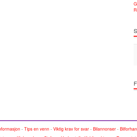
G
R
S
F
nformasjon
-
Tips en venn
-
Viktig krav for svar
-
Bilannonser
-
Bilforha