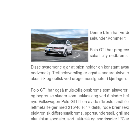
Denne bilen har verde
sekunder.Kommer til N
Polo GTI har progress
såkalt city-nødbrems 
Disse systemene gjør at bilen holder en konstant avsta
nødvendig. Tretthetsvarsling er også standardutstyr, e
akustisk og optisk ved uregelmessigheter i kjøringen.
Polo GTI har også multikollisjonsbrems som aktiverer b
og begrense skader som nakkesleng ved å hindre heft
nye Volkswagen Polo GTI til en av de sikreste småbil
lettmetallfelger med 215/40 R 17 dekk, røde bremsek
elektronisk differensialbrems, sportsunderstell, grill
aluminiumspedaler, sort taktrekk og sportsseter i "Cla