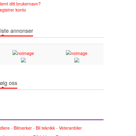
lemt ditt brukernavn?
egistrer konto
iste annonser
ølg oss
ndlere
-
Bilmerker
-
Bil teknikk
-
Veteranbiler