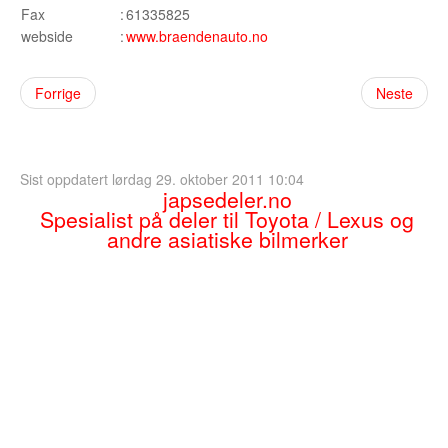
Sogn og Fjordane
Fax
:
61335825
webside
:
www.braendenauto.no
Troms
Telemark
Forrige
Neste
Sør Trøndelag
Nordland
Sist oppdatert lørdag 29. oktober 2011 10:04
japsedeler.no
Vest Agder
Spesialist på deler til Toyota / Lexus og
andre asiatiske bilmerker
Vestfold
Østfold
Bruktbil Forhandler