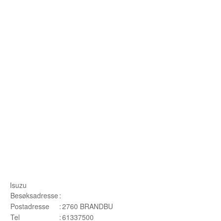
Buskerud
Bilmerke sider
Finnmark
Hedmark
Hordaland
Møre og Romsdal
Nord Trøndelag
Nordland
Oslo
Isuzu
Oppland
Besøksadresse
:
Postadresse
:
2760 BRANDBU
Rogaland
Tel
:
61337500