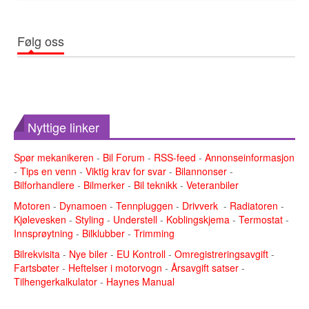
Følg oss
Nyttige linker
Spør mekanikeren
-
Bil Forum
-
RSS-feed
-
Annonseinformasjon
-
Tips en venn
-
Viktig krav for svar
-
Bilannonser
-
Bilforhandlere
-
Bilmerker
-
Bil teknikk
-
Veteranbiler
Motoren
-
Dynamoen
-
Tennpluggen
-
Drivverk
-
Radiatoren
-
Kjølevesken
-
Styling
-
Understell
-
Koblingskjema
-
Termostat
-
Innsprøytning
-
Bilklubber
-
Trimming
Bilrekvisita
-
Nye biler
-
EU Kontroll
-
Omregistreringsavgift
-
Fartsbøter
-
Heftelser i motorvogn
-
Årsavgift satser
-
Tilhengerkalkulator
-
Haynes Manual