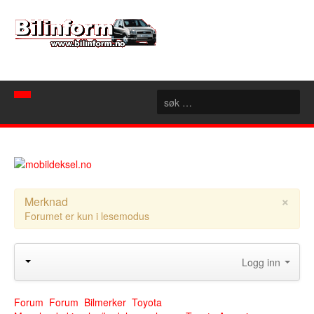
Hjem
Spør mekanikeren
Nyheter
×
Merknad
Forumet er kun i lesemodus
Nyttige sider
Artikler
Bilforhandlere
Konseptbiler
Logg inn
Rubrikk
Motorsport
Akershus
Forum
Aust Agder
Forum
Forum
Bilmerker
Toyota