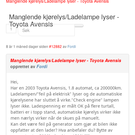
Manglende kjørelys/Ladelampe lyser - Toyota Avensis
Buskerud
Manglende kjørelys/Ladelampe lyser -
Bilmerke sider
Toyota Avensis
1
Finnmark
Hedmark
8 år 1 måned dager siden
#12882
av
Fordi
Hordaland
Manglende kjørelys/Ladelampe lyser - Toyota Avensis
opprettet av
Fordi
Møre og Romsdal
Nord Trøndelag
Hei,
Har en 2003 Toyota Avensis, 1.8 automat, ca 200000km.
Nordland
Ladelampen/"feil på elektrisk" lyser og de automatiskie
kjørelysene har sluttet å virke."Check engine" lampen
Oslo
lyser ikke. Ladespenning er målt OK på flere turtall,
batteri er i topp stand, automatiske kjørelys virker ikke
Oppland
men nærlys virker når de skues på manuelt.
Kan det være feil på generator som gjør at bilen ikke
Rogaland
oppfatter at den lader? Hva anbefaler du? Bytte av