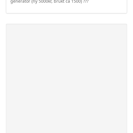
generator (ny 5000kr, brukt ca 1500) ???
Sogn og Fjordane
Troms
Telemark
Sør Trøndelag
Nordland
Vest Agder
Vestfold
Østfold
Bruktbil Forhandler