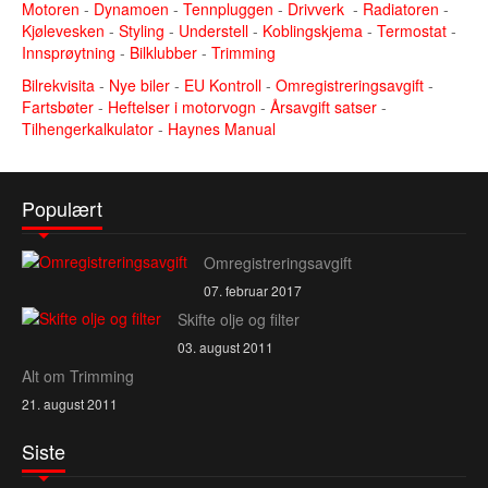
Motoren
-
Dynamoen
-
Tennpluggen
-
Drivverk
-
Radiatoren
-
Kjølevesken
-
Styling
-
Understell
-
Koblingskjema
-
Termostat
-
Innsprøytning
-
Bilklubber
-
Trimming
Bilrekvisita
-
Nye biler
-
EU Kontroll
-
Omregistreringsavgift
-
Fartsbøter
-
Heftelser i motorvogn
-
Årsavgift satser
-
Tilhengerkalkulator
-
Haynes Manual
Populært
Omregistreringsavgift
07. februar 2017
Skifte olje og filter
03. august 2011
Alt om Trimming
21. august 2011
Siste