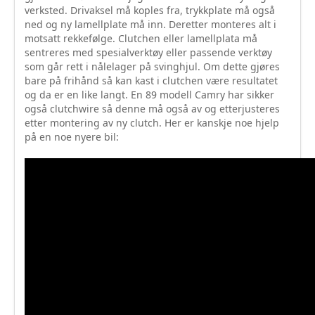
verksted. Drivaksel må koples fra, trykkplate må også
ned og ny lamellplate må inn. Deretter monteres alt i
motsatt rekkefølge. Clutchen eller lamellplata må
sentreres med spesialverktøy eller passende verktøy
som går rett i nålelager på svinghjul. Om dette gjøres
bare på frihånd så kan kast i clutchen være resultatet
og da er en like langt. En 89 modell Camry har sikker
også clutchwire så denne må også av og etterjusteres
etter montering av ny clutch. Her er kanskje noe hjelp
på en noe nyere bil: