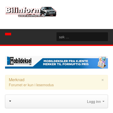
Hjem
Spør mekanikeren
Nyheter
Nyttige sider
Artikler
×
Merknad
Forumet er kun i lesemodus
Bilforhandlere
Konseptbiler
Rubrikk
Motorsport
Akershus
Logg inn
Forum
Aust Agder