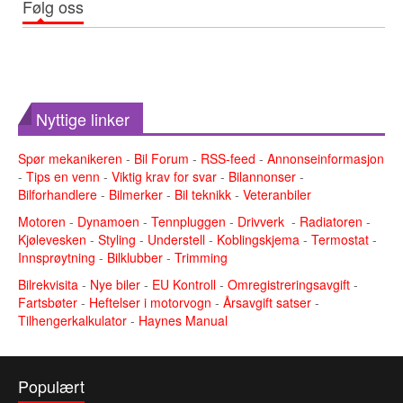
Følg oss
Nyttige linker
Spør mekanikeren
-
Bil Forum
-
RSS-feed
-
Annonseinformasjon
-
Tips en venn
-
Viktig krav for svar
-
Bilannonser
-
Bilforhandlere
-
Bilmerker
-
Bil teknikk
-
Veteranbiler
Motoren
-
Dynamoen
-
Tennpluggen
-
Drivverk
-
Radiatoren
-
Kjølevesken
-
Styling
-
Understell
-
Koblingskjema
-
Termostat
-
Innsprøytning
-
Bilklubber
-
Trimming
Bilrekvisita
-
Nye biler
-
EU Kontroll
-
Omregistreringsavgift
-
Fartsbøter
-
Heftelser i motorvogn
-
Årsavgift satser
-
Tilhengerkalkulator
-
Haynes Manual
Populært