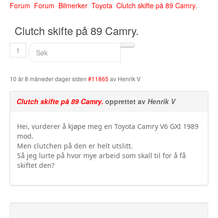
Forum
Forum
Bilmerker
Toyota
Clutch skifte på 89 Camry.
Buskerud
Clutch skifte på 89 Camry.
Bilmerke sider
Finnmark
1
Hedmark
10 år 8 måneder dager siden
#11865
av
Henrik V
Hordaland
Clutch skifte på 89 Camry.
opprettet av
Henrik V
Møre og Romsdal
Hei, vurderer å kjøpe meg en Toyota Camry V6 GXI 1989
Nord Trøndelag
mod.
Men clutchen på den er helt utslitt.
Nordland
Så jeg lurte på hvor mye arbeid som skall til for å få
skiftet den?
Oslo
Oppland
Rogaland