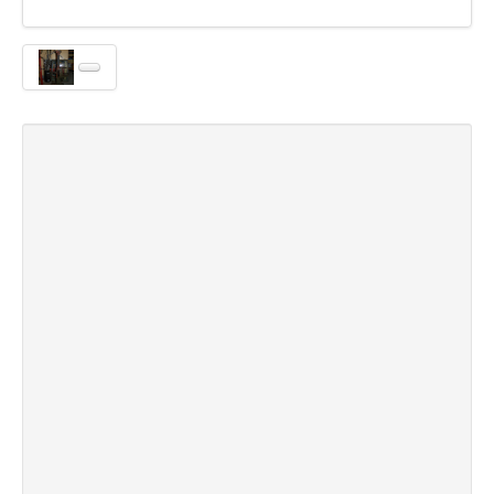
Sogn og Fjordane
Troms
Telemark
Sør Trøndelag
Nordland
Vest Agder
Vestfold
Østfold
Bruktbil Forhandler