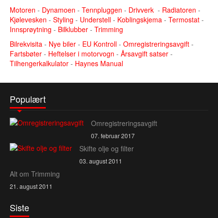
Motoren
-
Dynamoen
-
Tennpluggen
-
Drivverk
-
Radiatoren
-
Kjølevesken
-
Styling
-
Understell
-
Koblingskjema
-
Termostat
-
Innsprøytning
-
Bilklubber
-
Trimming
Bilrekvisita
-
Nye biler
-
EU Kontroll
-
Omregistreringsavgift
-
Fartsbøter
-
Heftelser i motorvogn
-
Årsavgift satser
-
Tilhengerkalkulator
-
Haynes Manual
Populært
Omregistreringsavgift
07. februar 2017
Skifte olje og filter
03. august 2011
Alt om Trimming
21. august 2011
Siste