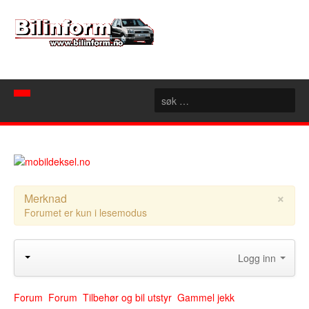
Hjem
Spør mekanikeren
Nyheter
×
Merknad
Forumet er kun i lesemodus
Nyttige sider
Artikler
Bilforhandlere
Konseptbiler
Logg inn
Rubrikk
Motorsport
Akershus
Forum
Aust Agder
Forum
Forum
Tilbehør og bil utstyr
Gammel jekk