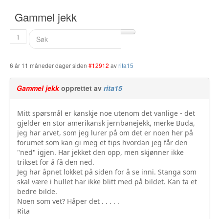
Buskerud
Gammel jekk
Bilmerke sider
1
Finnmark
6 år 11 måneder dager siden
#12912
av
rita15
Hedmark
Gammel jekk
opprettet av
rita15
Hordaland
Møre og Romsdal
Mitt spørsmål er kanskje noe utenom det vanlige - det
gjelder en stor amerikansk jernbanejekk, merke Buda,
Nord Trøndelag
jeg har arvet, som jeg lurer på om det er noen her på
forumet som kan gi meg et tips hvordan jeg får den
Nordland
"ned" igjen. Har jekket den opp, men skjønner ikke
trikset for å få den ned.
Oslo
Jeg har åpnet lokket på siden for å se inni. Stanga som
skal være i hullet har ikke blitt med på bildet. Kan ta et
Oppland
bedre bilde.
Noen som vet? Håper det . . . . .
Rogaland
Rita