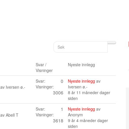
Svar /
Nyeste innlegg
Visninger
0
Svar:
Nyeste innlegg
av
Visninger:
Iversen ø.-
 av
Iversen ø.-
3006
8 år 11 måneder dager
siden
1
Svar:
Nyeste innlegg
av
Visninger:
Anonym
 av
Abell T
3618
9 år 4 måneder dager
siden