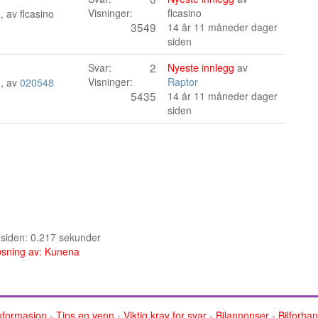
Visninger:
flcasino
n, av
flcasino
3549
14 år 11 måneder dager
siden
2
Svar:
Nyeste innlegg
av
Visninger:
Raptor
n, av
020548
5435
14 år 11 måneder dager
siden
e siden: 0.217 sekunder
sning av:
Kunena
nformasjon
-
Tips en venn
-
Viktig krav for svar
-
Bilannonser
-
Bilforha