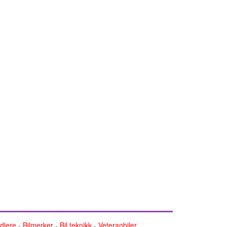
ndlere
-
Bilmerker
-
Bil teknikk
-
Veteranbiler