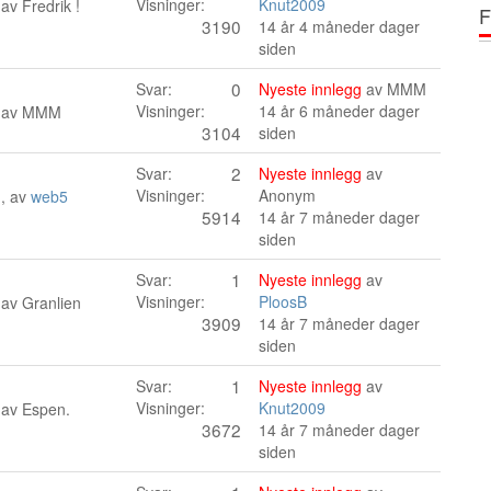
Visninger:
Knut2009
 av
Fredrik !
F
3190
14 år 4 måneder dager
siden
0
Svar:
Nyeste innlegg
av
MMM
Visninger:
14 år 6 måneder dager
 av
MMM
3104
siden
2
Svar:
Nyeste innlegg
av
Visninger:
Anonym
n, av
web5
5914
14 år 7 måneder dager
siden
1
Svar:
Nyeste innlegg
av
Visninger:
PloosB
 av
Granlien
3909
14 år 7 måneder dager
siden
1
Svar:
Nyeste innlegg
av
Visninger:
Knut2009
 av
Espen.
3672
14 år 7 måneder dager
siden