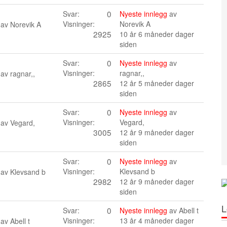
0
Svar:
Nyeste innlegg
av
Visninger:
Norevik A
 av
Norevik A
2925
10 år 6 måneder dager
siden
0
Svar:
Nyeste innlegg
av
Visninger:
ragnar,,
 av
ragnar,,
2865
12 år 5 måneder dager
siden
0
Svar:
Nyeste innlegg
av
Visninger:
Vegard,
 av
Vegard,
3005
12 år 9 måneder dager
siden
0
Svar:
Nyeste innlegg
av
Visninger:
Klevsand b
 av
Klevsand b
2982
12 år 9 måneder dager
siden
L
0
Svar:
Nyeste innlegg
av
Abell t
Visninger:
13 år 4 måneder dager
 av
Abell t