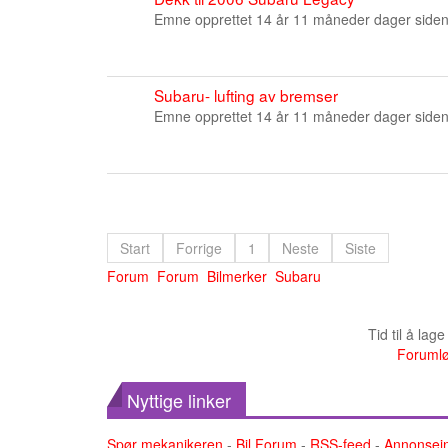
Emne opprettet 14 år 11 måneder dager side
Subaru- lufting av bremser
Emne opprettet 14 år 11 måneder dager side
Start
Forrige
1
Neste
Siste
Forum
Forum
Bilmerker
Subaru
Tid til å lag
Forumlø
Nyttige linker
Spør mekanikeren
-
Bil Forum
-
RSS-feed
-
Annonsei