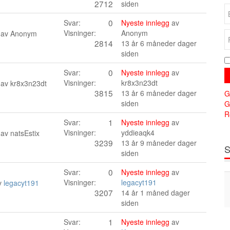
2712
siden
0
Svar:
Nyeste innlegg
av
Visninger:
Anonym
 av
Anonym
2814
13 år 6 måneder dager
siden
0
Svar:
Nyeste innlegg
av
Visninger:
kr8x3n23dt
 av
kr8x3n23dt
3815
13 år 6 måneder dager
G
siden
G
R
1
Svar:
Nyeste innlegg
av
Visninger:
yddieaqk4
 av
natsEstix
3239
13 år 9 måneder dager
S
siden
0
Svar:
Nyeste innlegg
av
Visninger:
legacyt191
av
legacyt191
3207
14 år 1 måned dager
siden
1
Svar:
Nyeste innlegg
av