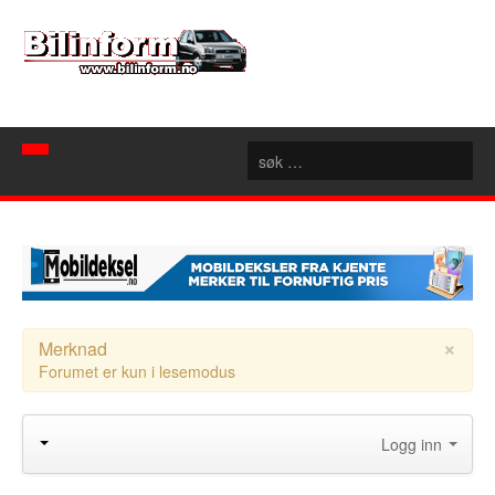
Hjem
Spør mekanikeren
Nyheter
Nyttige sider
Artikler
×
Merknad
Forumet er kun i lesemodus
Bilforhandlere
Konseptbiler
Rubrikk
Motorsport
Akershus
Logg inn
Forum
Aust Agder