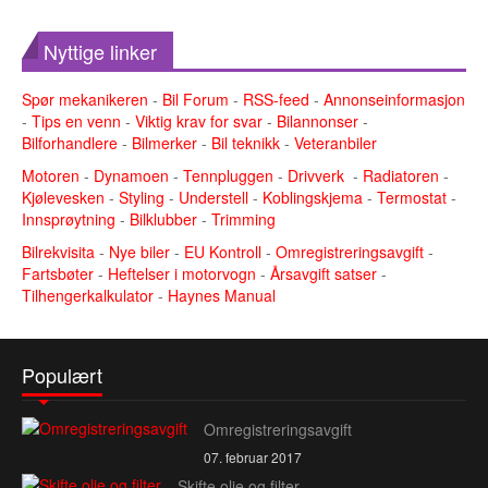
Nyttige linker
Spør mekanikeren
-
Bil Forum
-
RSS-feed
-
Annonseinformasjon
-
Tips en venn
-
Viktig krav for svar
-
Bilannonser
-
Bilforhandlere
-
Bilmerker
-
Bil teknikk
-
Veteranbiler
Motoren
-
Dynamoen
-
Tennpluggen
-
Drivverk
-
Radiatoren
-
Kjølevesken
-
Styling
-
Understell
-
Koblingskjema
-
Termostat
-
Innsprøytning
-
Bilklubber
-
Trimming
Bilrekvisita
-
Nye biler
-
EU Kontroll
-
Omregistreringsavgift
-
Fartsbøter
-
Heftelser i motorvogn
-
Årsavgift satser
-
Tilhengerkalkulator
-
Haynes Manual
Populært
Omregistreringsavgift
07. februar 2017
Skifte olje og filter