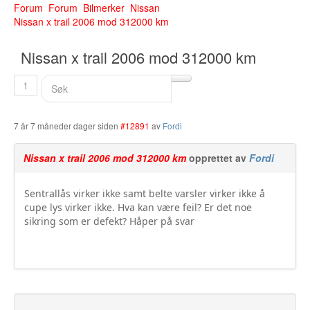
Forum
Forum
Bilmerker
Nissan
Buskerud
Nissan x trail 2006 mod 312000 km
Bilmerke sider
Nissan x trail 2006 mod 312000 km
Finnmark
1
Hedmark
Hordaland
7 år 7 måneder dager siden
#12891
av
Fordi
Møre og Romsdal
Nissan x trail 2006 mod 312000 km
opprettet av
Fordi
Nord Trøndelag
Sentrallås virker ikke samt belte varsler virker ikke å
cupe lys virker ikke. Hva kan være feil? Er det noe
Nordland
sikring som er defekt? Håper på svar
Oslo
Oppland
Rogaland