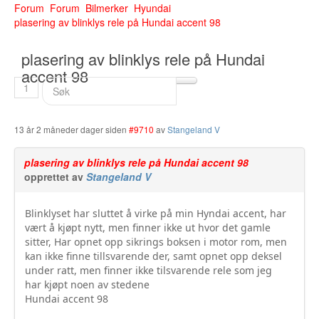
Forum
Forum
Bilmerker
Hyundai
Buskerud
plasering av blinklys rele på Hundai accent 98
Bilmerke sider
plasering av blinklys rele på Hundai
Finnmark
accent 98
1
Hedmark
Hordaland
13 år 2 måneder dager siden
#9710
av
Stangeland V
Møre og Romsdal
plasering av blinklys rele på Hundai accent 98
opprettet av
Stangeland V
Nord Trøndelag
Blinklyset har sluttet å virke på min Hyndai accent, har
Nordland
vært å kjøpt nytt, men finner ikke ut hvor det gamle
sitter, Har opnet opp sikrings boksen i motor rom, men
Oslo
kan ikke finne tillsvarende der, samt opnet opp deksel
under ratt, men finner ikke tilsvarende rele som jeg
Oppland
har kjøpt noen av stedene
Hundai accent 98
Rogaland