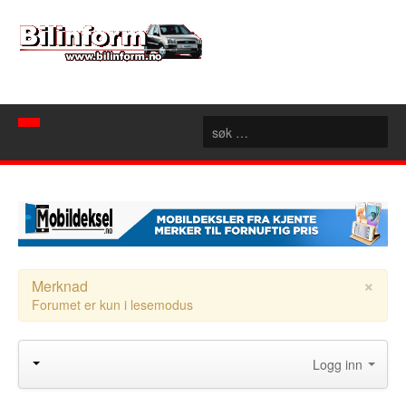
Hjem
Spør mekanikeren
Nyheter
Nyttige sider
Artikler
×
Merknad
Forumet er kun i lesemodus
Bilforhandlere
Konseptbiler
Rubrikk
Motorsport
Akershus
Logg inn
Forum
Aust Agder