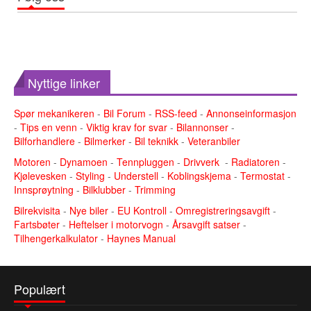
Nyttige linker
Spør mekanikeren
-
Bil Forum
-
RSS-feed
-
Annonseinformasjon
-
Tips en venn
-
Viktig krav for svar
-
Bilannonser
-
Bilforhandlere
-
Bilmerker
-
Bil teknikk
-
Veteranbiler
Motoren
-
Dynamoen
-
Tennpluggen
-
Drivverk
-
Radiatoren
-
Kjølevesken
-
Styling
-
Understell
-
Koblingskjema
-
Termostat
-
Innsprøytning
-
Bilklubber
-
Trimming
Bilrekvisita
-
Nye biler
-
EU Kontroll
-
Omregistreringsavgift
-
Fartsbøter
-
Heftelser i motorvogn
-
Årsavgift satser
-
Tilhengerkalkulator
-
Haynes Manual
Populært