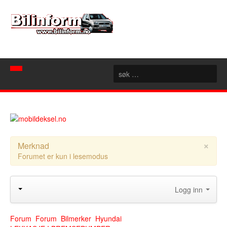
Hjem
Spør mekanikeren
Nyheter
×
Merknad
Forumet er kun i lesemodus
Nyttige sider
Artikler
Bilforhandlere
Konseptbiler
Logg inn
Rubrikk
Motorsport
Akershus
Forum
Aust Agder
Forum
Forum
Bilmerker
Hyundai