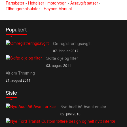
Fartsbøter
-
Heftelser i motorvogn
-
Årsavgift satser
-
Tilhengerkalkulator
-
Haynes Manual
Populært
Omregistreringsavgift
07. februar 2017
Skifte olje og filter
03. august 2011
Alt om Trimming
21. august 2011
Siste
Nye Audi A6 Avant er klar
02. juni 2018