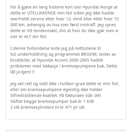
Sogn og Fjordane
For å gjøre en lang historie kort sier Hyundai Norge at
dette er UTELUKKENDE min feil siden jeg ikke hadde
Troms
overholdt service etter hver 12. mnd eller etter hver 15
000 km, avhengig av hva som først inntraff. Jeg synes
Telemark
dette er litt tendensiøst, dvs at hvis du ikke gjør som vi
sier er ALT din feil.
Sør Trøndelag
I denne forbindelse leste jeg på nettsidene til
Nordland
tv2 underholdning og programmet BROOM, tester av
bruktbiler, at Hyundai Accent 2000-2005 hadde
Vest Agder
problemer med lekkasje i bremsepumpene bak. Dette
låt jo kjent !!
Vestfold
Jeg vet rett og slett ikke i hvilken grad dette er min feil,
Østfold
eller om bremsepumpene egentlig ikke holder
tilfredsstillende kvalitet. På fakturaen står det
Bruktbil Forhandler
Skiftet begge bremsepumper bak kr 1 638
2 stk bremsesylindere til kr 471 pr stk