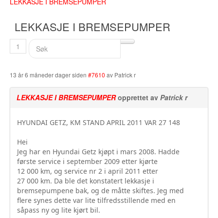
LEKKASJE I BREMSEPUMPER
Buskerud
LEKKASJE I BREMSEPUMPER
Bilmerke sider
1
Finnmark
Hedmark
13 år 6 måneder dager siden
#7610
av
Patrick r
Hordaland
LEKKASJE I BREMSEPUMPER
opprettet av
Patrick r
Møre og Romsdal
HYUNDAI GETZ, KM STAND APRIL 2011 VAR 27 148
Nord Trøndelag
Hei
Nordland
Jeg har en Hyundai Getz kjøpt i mars 2008. Hadde
første service i september 2009 etter kjørte
Oslo
12 000 km, og service nr 2 i april 2011 etter
27 000 km. Da ble det konstatert lekkasje i
Oppland
bremsepumpene bak, og de måtte skiftes. Jeg med
flere synes dette var lite tilfredsstillende med en
Rogaland
såpass ny og lite kjørt bil.