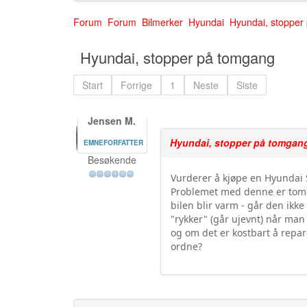
Forum
Forum
Bilmerker
Hyundai
Hyundai, stopper
Hyundai, stopper på tomgang
Start
Forrige
1
Neste
Siste
Jensen M.
Hyundai, stopper på tomgan
EMNEFORFATTER
Besøkende
Vurderer å kjøpe en Hyundai 
Problemet med denne er tomg
bilen blir varm - går den ikk
"rykker" (går ujevnt) når ma
og om det er kostbart å repar
ordne?