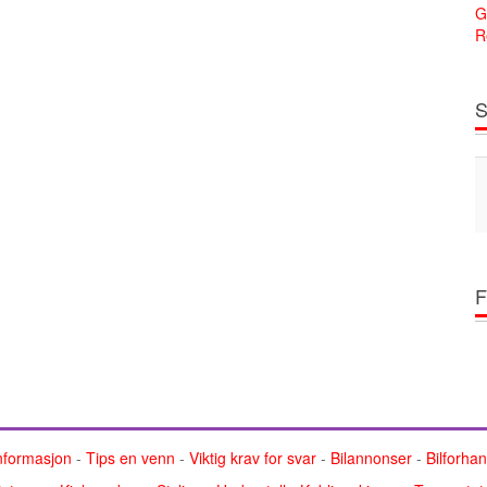
G
R
S
F
nformasjon
-
Tips en venn
-
Viktig krav for svar
-
Bilannonser
-
Bilforha