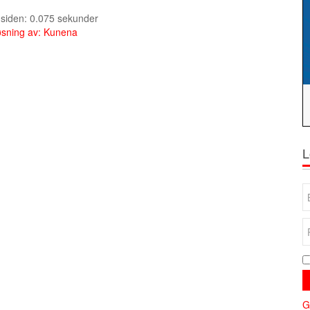
e siden: 0.075 sekunder
sning av:
Kunena
L
G