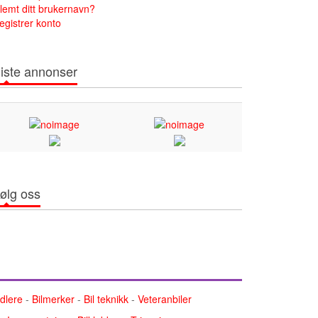
lemt ditt brukernavn?
egistrer konto
iste annonser
ølg oss
ndlere
-
Bilmerker
-
Bil teknikk
-
Veteranbiler