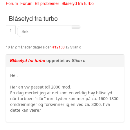
Forum
Forum
Bil problemer
Blåselyd fra turbo
Buskerud
Blåselyd fra turbo
Bilmerke sider
Finnmark
1
Hedmark
10 år 2 måneder dager siden
#12103
av
Stian c
Hordaland
Blåselyd fra turbo
opprettet av
Stian c
Møre og Romsdal
Hei.
Nord Trøndelag
Har en vw passat tdi 2000 mod.
Nordland
En dag merket jeg at det kom en veldig høy blåselyd
når turboen "slår" inn. Lyden kommer på ca. 1600-1800
Oslo
omdreininger og forsvinner igjen ved ca. 3000. hva
dette kan være?
Oppland
Rogaland