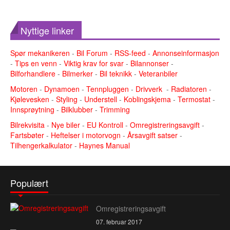
Nyttige linker
Spør mekanikeren
-
Bil Forum
-
RSS-feed
-
Annonseinformasjon
-
Tips en venn
-
Viktig krav for svar
-
Bilannonser
-
Bilforhandlere
-
Bilmerker
-
Bil teknikk
-
Veteranbiler
Motoren
-
Dynamoen
-
Tennpluggen
-
Drivverk
-
Radiatoren
-
Kjølevesken
-
Styling
-
Understell
-
Koblingskjema
-
Termostat
-
Innsprøytning
-
Bilklubber
-
Trimming
Bilrekvisita
-
Nye biler
-
EU Kontroll
-
Omregistreringsavgift
-
Fartsbøter
-
Heftelser i motorvogn
-
Årsavgift satser
-
Tilhengerkalkulator
-
Haynes Manual
Populært
Omregistreringsavgift
07. februar 2017