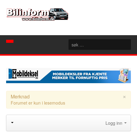
Hjem
Spør mekanikeren
Nyheter
Nyttige sider
Artikler
×
Merknad
Forumet er kun i lesemodus
Bilforhandlere
Konseptbiler
Rubrikk
Motorsport
Akershus
Logg inn
Forum
Aust Agder