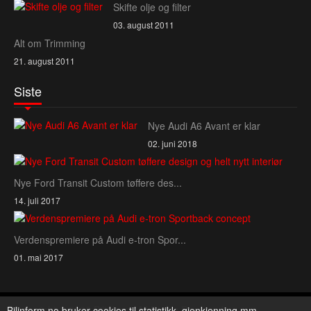
Skifte olje og filter
03. august 2011
Alt om Trimming
21. august 2011
Siste
Nye Audi A6 Avant er klar
02. juni 2018
Nye Ford Transit Custom tøffere des...
14. juli 2017
Verdenspremiere på Audi e‑tron Spor...
01. mai 2017
Copyright © 2026 Bilinform. All Rights Reserved.
Bilinform.no bruker cookies til statistikk, gjenkjenning mm.