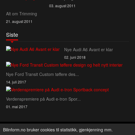
03. august 2011
Alt om Trimming
21. august 2011
Siste
Nye Audi A6 Avant er klar
02. juni 2018
Nye Ford Transit Custom tøffere des...
14. juli 2017
Verdenspremiere på Audi e‑tron Spor...
01. mai 2017
Copyright © 2026 Bilinform. All Rights Reserved.
Bilinform.no bruker cookies til statistikk, gjenkjenning mm.