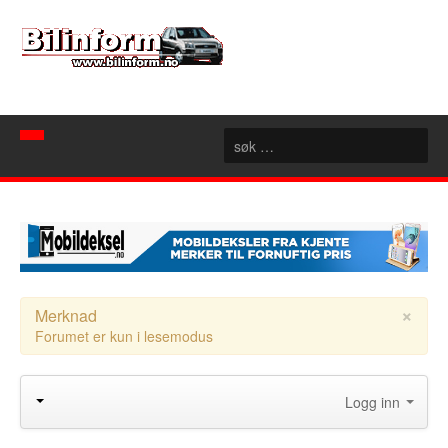
Hjem
Spør mekanikeren
Nyheter
Nyttige sider
Artikler
×
Merknad
Forumet er kun i lesemodus
Bilforhandlere
Konseptbiler
Rubrikk
Motorsport
Akershus
Logg inn
Forum
Aust Agder