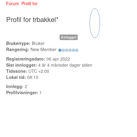
Forum
Profil for
Buskerud
Profil for trbakkel*
Bilmerke sider
Finnmark
Avlogget
Hedmark
Brukertype:
Bruker
Rangering:
New Member
Hordaland
Registreringsdato:
06 apr 2022
Sist innlogget:
4 år 4 måneder dager siden
Møre og Romsdal
Tidssone:
UTC +2:00
Lokal tid:
08:10
Nord Trøndelag
Innlegg:
2
Nordland
Profilvisninger:
1
Oslo
Oppland
Rogaland