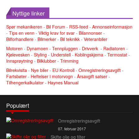
Nyttige linker
Spør mekanikeren
-
Bil Forum
-
RSS-feed
-
Annonseinformasjon
-
Tips en venn
-
Viktig krav for svar
-
Bilannonser
-
Bilforhandlere
-
Bilmerker
-
Bil teknikk
-
Veteranbiler
Motoren
-
Dynamoen
-
Tennpluggen
-
Drivverk
-
Radiatoren
-
Kjølevesken
-
Styling
-
Understell
-
Koblingskjema
-
Termostat
-
Innsprøytning
-
Bilklubber
-
Trimming
Bilrekvisita
-
Nye biler
-
EU Kontroll
-
Omregistreringsavgift
-
Fartsbøter
-
Heftelser i motorvogn
-
Årsavgift satser
-
Tilhengerkalkulator
-
Haynes Manual
Populært
Omregistreringsavgift
07. februar 2017
Skifte olje og filter