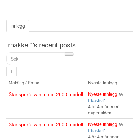
Sogn og Fjordane
Troms
Innlegg
Telemark
Sør Trøndelag
trbakkel*'s recent posts
Nordland
Vest Agder
1
Vestfold
Melding / Emne
Nyeste innlegg
Østfold
Startsperre wm motor 2000 modell
Nyeste innlegg
av
trbakkel*
Bruktbil Forhandler
4 år 4 måneder
dager siden
Startsperre wm motor 2000 modell
Nyeste innlegg
av
trbakkel*
4 år 4 måneder