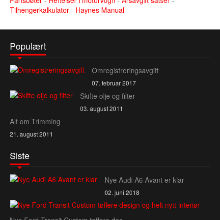
Fartsbøter
-
Heftelser i motorvogn
-
Årsavgift satser
-
Tilhengerkalkulator
-
Haynes Manual
Populært
Omregistreringsavgift
07. februar 2017
Skifte olje og filter
03. august 2011
Alt om Trimming
21. august 2011
Siste
Nye Audi A6 Avant er klar
02. juni 2018