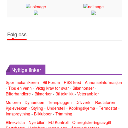
Følg oss
Nyttige linker
Spør mekanikeren
-
Bil Forum
-
RSS-feed
-
Annonseinformasjon
-
Tips en venn
-
Viktig krav for svar
-
Bilannonser
-
Bilforhandlere
-
Bilmerker
-
Bil teknikk
-
Veteranbiler
Motoren
-
Dynamoen
-
Tennpluggen
-
Drivverk
-
Radiatoren
-
Kjølevesken
-
Styling
-
Understell
-
Koblingskjema
-
Termostat
-
Innsprøytning
-
Bilklubber
-
Trimming
Bilrekvisita
-
Nye biler
-
EU Kontroll
-
Omregistreringsavgift
-