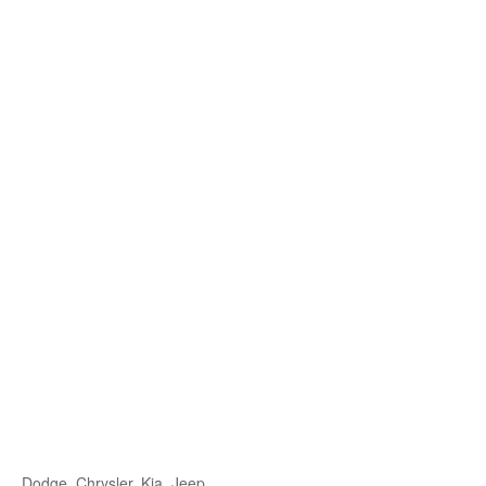
Buskerud
Bilmerke sider
Finnmark
Hedmark
Hordaland
Møre og Romsdal
Nord Trøndelag
Nordland
Oslo
Oppland
Rogaland
Dodge, Chrysler, Kia, Jeep