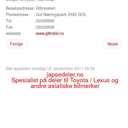
Sogn og Fjordane
Besøksadresse
:
Glitreveien
Postadresse
:
Gol Næringspark 3550 GOL
Troms
Tel
:
32029590
Telemark
Fax
:
32029599
webside
:
www.glitrebil.no
Sør Trøndelag
Forrige
Neste
Nordland
Vest Agder
Sist oppdatert torsdag 15. september 2011 05:56
Vestfold
japsedeler.no
Spesialist på deler til Toyota / Lexus og
Østfold
andre asiatiske bilmerker
Bruktbil Forhandler