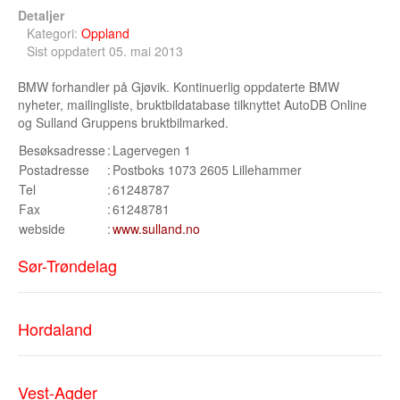
Detaljer
Kategori:
Oppland
Sist oppdatert 05. mai 2013
BMW forhandler på Gjøvik. Kontinuerlig oppdaterte BMW
nyheter, mailingliste, bruktbildatabase tilknyttet AutoDB Online
og Sulland Gruppens bruktbilmarked.
Besøksadresse
:
Lagervegen 1
Postadresse
:
Postboks 1073 2605 Lillehammer
Tel
:
61248787
Fax
:
61248781
webside
:
www.sulland.no
Sør-Trøndelag
Hordaland
Vest-Agder