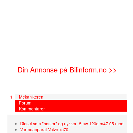
Din Annonse på Bilinform.no >>
Mekanikeren
Forum
Kommentarer
Diesel som "hoster" og nykker. Bmw 120d m47 05 mod
Varmeapparat Volvo xc70