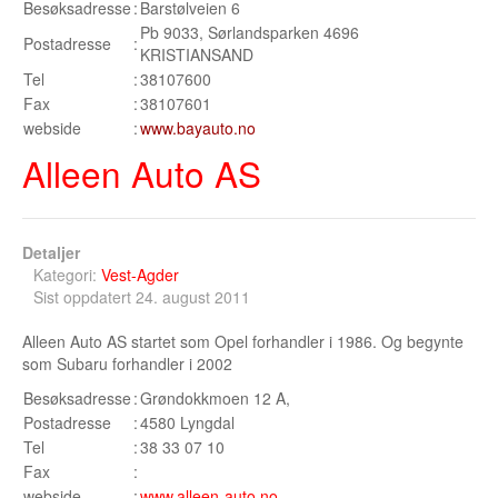
Besøksadresse
:
Barstølveien 6
Sogn og Fjordane
Pb 9033, Sørlandsparken 4696
Postadresse
:
KRISTIANSAND
Troms
Tel
:
38107600
Telemark
Fax
:
38107601
webside
:
www.bayauto.no
Sør Trøndelag
Alleen Auto AS
Nordland
Vest Agder
Detaljer
Kategori:
Vest-Agder
Vestfold
Sist oppdatert 24. august 2011
Østfold
Alleen Auto AS startet som Opel forhandler i 1986. Og begynte
som Subaru forhandler i 2002
Bruktbil Forhandler
Besøksadresse
:
Grøndokkmoen 12 A,
Postadresse
:
4580 Lyngdal
Tel
:
38 33 07 10
Fax
:
webside
:
www.alleen-auto.no