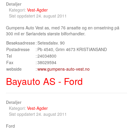
Detaljer
Buskerud
Kategori:
Vest-Agder
Sist oppdatert 24. august 2011
Bilmerke sider
Gumpens Auto Vest as, med 76 ansatte og en omsetning på
Finnmark
300 mil er Sørlandets største bilforhandler.
Hedmark
Besøksadresse
:
Setesdalsv. 90
Postadresse
:
Pb 4540, Grim 4673 KRISTIANSAND
Hordaland
Tel
:
24034800
Fax
:
38029594
Møre og Romsdal
webside
:
www.gumpens-auto-vest.no
Bayauto AS - Ford
Nord Trøndelag
Nordland
Oslo
Detaljer
Kategori:
Vest-Agder
Oppland
Sist oppdatert 24. august 2011
Rogaland
Ford