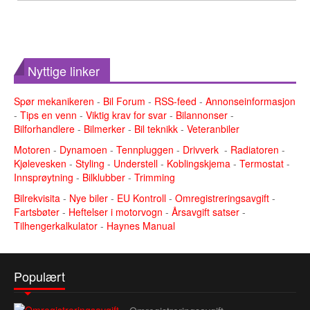
Nyttige linker
Spør mekanikeren
-
Bil Forum
-
RSS-feed
-
Annonseinformasjon
-
Tips en venn
-
Viktig krav for svar
-
Bilannonser
-
Bilforhandlere
-
Bilmerker
-
Bil teknikk
-
Veteranbiler
Motoren
-
Dynamoen
-
Tennpluggen
-
Drivverk
-
Radiatoren
-
Kjølevesken
-
Styling
-
Understell
-
Koblingskjema
-
Termostat
-
Innsprøytning
-
Bilklubber
-
Trimming
Bilrekvisita
-
Nye biler
-
EU Kontroll
-
Omregistreringsavgift
-
Fartsbøter
-
Heftelser i motorvogn
-
Årsavgift satser
-
Tilhengerkalkulator
-
Haynes Manual
Populært