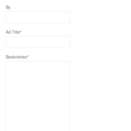
Sogn og Fjordane
By
Troms
Telemark
Ad Title
*
Sør Trøndelag
Nordland
Beskrivelse
*
Vest Agder
Vestfold
Østfold
Bruktbil Forhandler