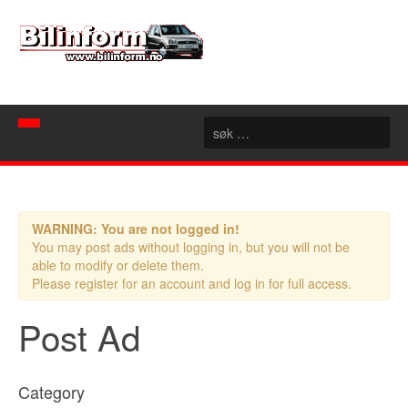
Hjem
Spør mekanikeren
WARNING: You are not logged in!
Nyheter
You may post ads without logging in, but you will not be
able to modify or delete them.
Nyttige sider
Artikler
Please register for an account and log in for full access.
Bilforhandlere
Konseptbiler
Post Ad
Rubrikk
Motorsport
Akershus
Category
Forum
Aust Agder