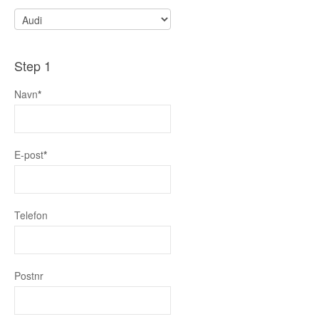
Buskerud
Bilmerke sider
Step 1
Finnmark
Navn
*
Hedmark
Hordaland
E-post
*
Møre og Romsdal
Nord Trøndelag
Nordland
Telefon
Oslo
Oppland
Postnr
Rogaland