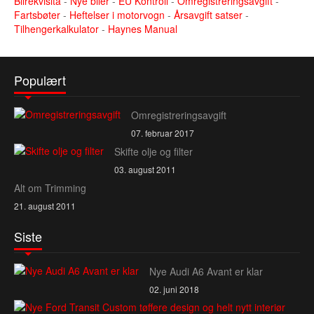
Bilrekvisita
-
Nye biler
-
EU Kontroll
-
Omregistreringsavgift
-
Fartsbøter
-
Heftelser i motorvogn
-
Årsavgift satser
-
Tilhengerkalkulator
-
Haynes Manual
Populært
Omregistreringsavgift
07. februar 2017
Skifte olje og filter
03. august 2011
Alt om Trimming
21. august 2011
Siste
Nye Audi A6 Avant er klar
02. juni 2018