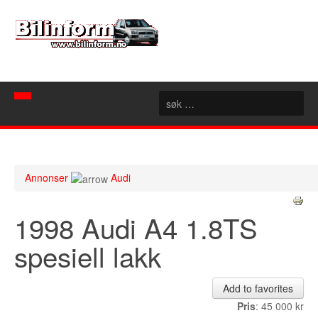
Hjem
Spør mekanikeren
Annonser
Audi
Nyheter
1998 Audi A4 1.8TS
Nyttige sider
Artikler
spesiell lakk
Bilforhandlere
Konseptbiler
Rubrikk
Motorsport
Akershus
Add to favorites
Forum
Aust Agder
Pris
: 45 000 kr