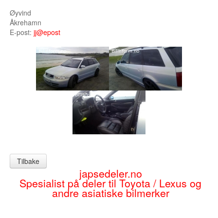
Sogn og Fjordane
Øyvind
Åkrehamn
Troms
E-post:
jj@epost
Telemark
Sør Trøndelag
Nordland
Vest Agder
Vestfold
Østfold
Tilbake
Bruktbil Forhandler
japsedeler.no
Spesialist på deler til Toyota / Lexus og
andre asiatiske bilmerker