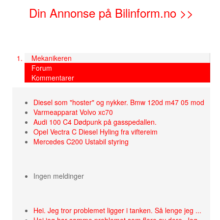
Din Annonse på Bilinform.no >>
Mekanikeren
Forum
Kommentarer
Diesel som "hoster" og nykker. Bmw 120d m47 05 mod
Varmeapparat Volvo xc70
Audi 100 C4 Dødpunk på gasspedallen.
Opel Vectra C Diesel Hyling fra viftereim
Mercedes C200 Ustabil styring
Ingen meldinger
Hei. Jeg tror problemet ligger i tanken. Så lenge jeg ...
Hei,jeg har samme problemet som flere av dere. Jeg ...