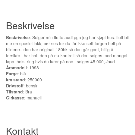
Buskerud
Bilmerke sider
Beskrivelse
Finnmark
Beskrivelse
: Selger min flotte audi pga jeg har kjøpt hus. flott bil
Hedmark
me en spesiel lakk, bør ses for du får ikke sett fargen helt på
bildene.. den har originalt 180hk så den går godt, billig å
Hordaland
forsikre.. har hatt den på eu-kontroll så den selges med mangel
lapp. helst ring hvis du lurer på noe.. selges 45.000,-/bud
Møre og Romsdal
Årsmodell
: 1998
Farge
: blå
Nord Trøndelag
km stand
: 250000
Drivstoff
: bensin
Nordland
Tilstand
: Bra
Girkasse
: manuell
Oslo
Oppland
Kontakt
Rogaland