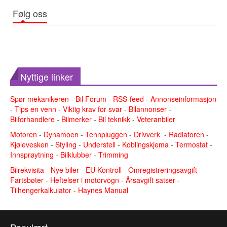
Følg oss
Nyttige linker
Spør mekanikeren
-
Bil Forum
-
RSS-feed
-
Annonseinformasjon
-
Tips en venn
-
Viktig krav for svar
-
Bilannonser
-
Bilforhandlere
-
Bilmerker
-
Bil teknikk
-
Veteranbiler
Motoren
-
Dynamoen
-
Tennpluggen
-
Drivverk
-
Radiatoren
-
Kjølevesken
-
Styling
-
Understell
-
Koblingskjema
-
Termostat
-
Innsprøytning
-
Bilklubber
-
Trimming
Bilrekvisita
-
Nye biler
-
EU Kontroll
-
Omregistreringsavgift
-
Fartsbøter
-
Heftelser i motorvogn
-
Årsavgift satser
-
Tilhengerkalkulator
-
Haynes Manual
Populært