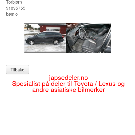
Torbjørn
Sogn og Fjordane
91895755
bømlo
Troms
Telemark
Sør Trøndelag
Nordland
Vest Agder
Tilbake
japsedeler.no
Vestfold
Spesialist på deler til Toyota / Lexus og
andre asiatiske bilmerker
Østfold
Bruktbil Forhandler