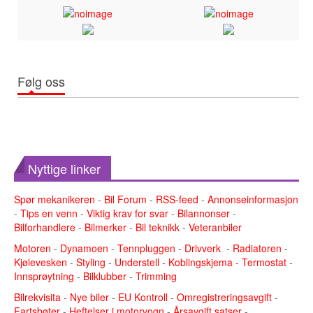
Følg oss
Nyttige linker
Spør mekanikeren
-
Bil Forum
-
RSS-feed
-
Annonseinformasjon
-
Tips en venn
-
Viktig krav for svar
-
Bilannonser
-
Bilforhandlere
-
Bilmerker
-
Bil teknikk
-
Veteranbiler
Motoren
-
Dynamoen
-
Tennpluggen
-
Drivverk
-
Radiatoren
-
Kjølevesken
-
Styling
-
Understell
-
Koblingskjema
-
Termostat
-
Innsprøytning
-
Bilklubber
-
Trimming
Bilrekvisita
-
Nye biler
-
EU Kontroll
-
Omregistreringsavgift
-
Fartsbøter
-
Heftelser i motorvogn
-
Årsavgift satser
-