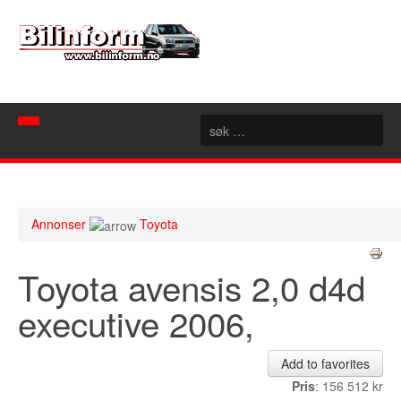
Hjem
Spør mekanikeren
Annonser
Toyota
Nyheter
Toyota avensis 2,0 d4d
Nyttige sider
Artikler
executive 2006,
Bilforhandlere
Konseptbiler
Rubrikk
Motorsport
Akershus
Add to favorites
Forum
Aust Agder
Pris
: 156 512 kr