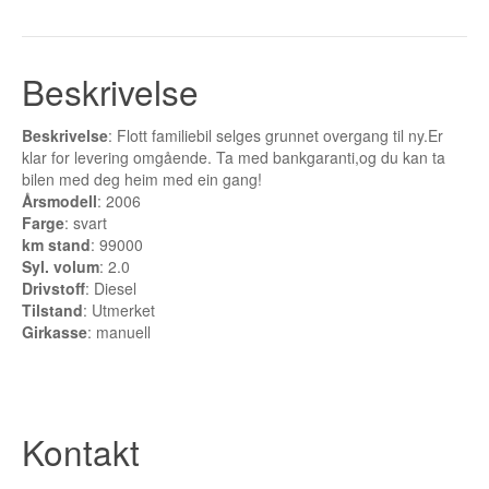
Buskerud
Bilmerke sider
Beskrivelse
Finnmark
Beskrivelse
: Flott familiebil selges grunnet overgang til ny.Er
Hedmark
klar for levering omgående. Ta med bankgaranti,og du kan ta
bilen med deg heim med ein gang!
Hordaland
Årsmodell
: 2006
Farge
: svart
Møre og Romsdal
km stand
: 99000
Syl. volum
: 2.0
Nord Trøndelag
Drivstoff
: Diesel
Tilstand
: Utmerket
Nordland
Girkasse
: manuell
Oslo
Oppland
Kontakt
Rogaland