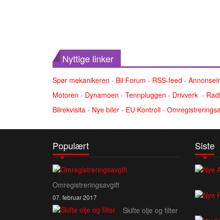
Nyttige linker
Spør mekanikeren
-
Bil Forum
-
RSS-feed
-
Annonsei
Motoren
-
Dynamoen
-
Tennpluggen
-
Drivverk
-
Radi
Bilrekvisita
-
Nye biler
-
EU Kontroll
-
Omregistreringsa
Populært
Siste
Omregistreringsavgift
07. februar 2017
Skifte olje og filter