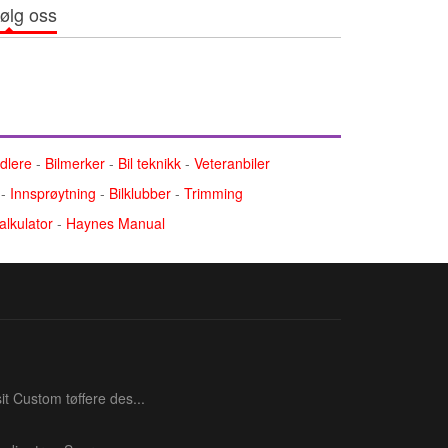
ølg oss
ndlere
-
Bilmerker
-
Bil teknikk
-
Veteranbiler
-
Innsprøytning
-
Bilklubber
-
Trimming
alkulator
-
Haynes Manual
t Custom tøffere des...