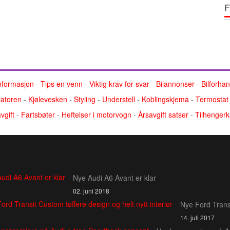
F
nformasjon
-
Tips en venn
-
Viktig krav for svar
-
Bilannonser
-
Bilforha
atoren
-
Kjølevesken
-
Styling
-
Understell
-
Koblingskjema
-
Termostat
vgift
-
Fartsbøter
-
Heftelser i motorvogn
-
Årsavgift satser
-
Tilhengerk
Nye Audi A6 Avant er klar
02. juni 2018
Nye Ford Transi
14. juli 2017