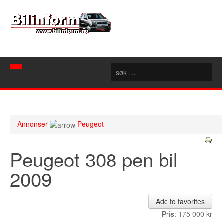
Hjem
Spør mekanikeren
Annonser
Peugeot
Nyheter
Peugeot 308 pen bil
Nyttige sider
Artikler
2009
Bilforhandlere
Konseptbiler
Rubrikk
Motorsport
Akershus
Add to favorites
Forum
Aust Agder
Pris
: 175 000 kr