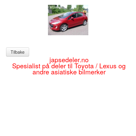
Sogn og Fjordane
Troms
Telemark
Sør Trøndelag
Tilbake
Nordland
japsedeler.no
Spesialist på deler til Toyota / Lexus og
Vest Agder
andre asiatiske bilmerker
Vestfold
Østfold
Bruktbil Forhandler