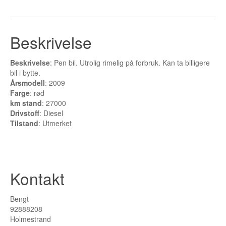
Buskerud
Bilmerke sider
Beskrivelse
Finnmark
Beskrivelse
: Pen bil. Utrolig rimelig på forbruk. Kan ta billigere
Hedmark
bil i bytte.
Årsmodell
: 2009
Hordaland
Farge
: rød
km stand
: 27000
Møre og Romsdal
Drivstoff
: Diesel
Tilstand
: Utmerket
Nord Trøndelag
Nordland
Kontakt
Oslo
Oppland
Bengt
92888208
Rogaland
Holmestrand