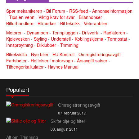
Spør mekanikeren
-
Bil Forum
-
RSS-feed
-
Annonseinformasjon
-
Tips en venn
-
Viktig krav for svar
-
Bilannonser
-
Bilforhandlere
-
Bilmerker
-
Bil teknikk
-
Veteranbiler
Motoren
-
Dynamoen
-
Tennpluggen
-
Drivverk
-
Radiatoren
-
Kjølevesken
-
Styling
-
Understell
-
Koblingskjema
-
Termostat
-
Innsprøytning
-
Bilklubber
-
Trimming
Bilrekvisita
-
Nye biler
-
EU Kontroll
-
Omregistreringsavgift
-
Fartsbøter
-
Heftelser i motorvogn
-
Årsavgift satser
-
Tilhengerkalkulator
-
Haynes Manual
Populært
Omregistreringsavgift
07. februar 2017
Skifte olje og filter
03. august 2011
Alt om Trimming