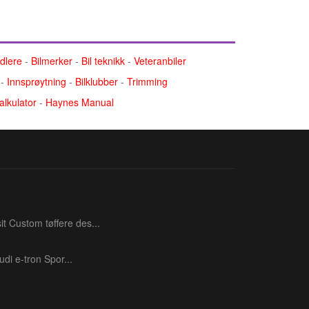
ndlere
-
Bilmerker
-
Bil teknikk
-
Veteranbiler
-
Innsprøytning
-
Bilklubber
-
Trimming
alkulator
-
Haynes Manual
t Custom tøffere des...
di e‑tron Spor...