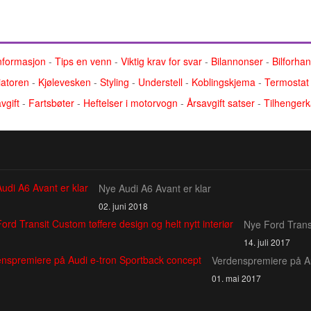
nformasjon
-
Tips en venn
-
Viktig krav for svar
-
Bilannonser
-
Bilforha
atoren
-
Kjølevesken
-
Styling
-
Understell
-
Koblingskjema
-
Termostat
vgift
-
Fartsbøter
-
Heftelser i motorvogn
-
Årsavgift satser
-
Tilhengerk
Nye Audi A6 Avant er klar
02. juni 2018
Nye Ford Transi
14. juli 2017
Verdenspremiere på Au
01. mai 2017