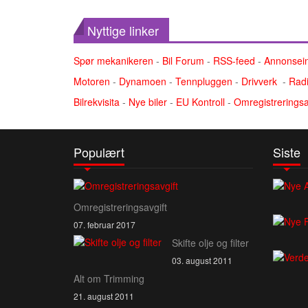
Nyttige linker
Spør mekanikeren
-
Bil Forum
-
RSS-feed
-
Annonsei
Motoren
-
Dynamoen
-
Tennpluggen
-
Drivverk
-
Radi
Bilrekvisita
-
Nye biler
-
EU Kontroll
-
Omregistreringsa
Populært
Siste
Omregistreringsavgift
07. februar 2017
Skifte olje og filter
03. august 2011
Alt om Trimming
21. august 2011