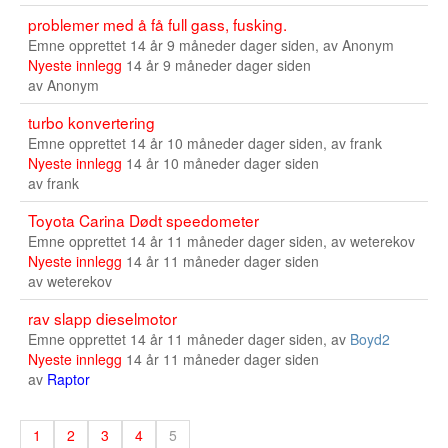
Sogn og Fjordane
problemer med å få full gass, fusking.
Emne opprettet 14 år 9 måneder dager siden, av
Anonym
Troms
Nyeste innlegg
14 år 9 måneder dager siden
av
Anonym
Telemark
turbo konvertering
Sør Trøndelag
Emne opprettet 14 år 10 måneder dager siden, av
frank
Nyeste innlegg
14 år 10 måneder dager siden
Nordland
av
frank
Vest Agder
Toyota Carina Dødt speedometer
Emne opprettet 14 år 11 måneder dager siden, av
weterekov
Vestfold
Nyeste innlegg
14 år 11 måneder dager siden
av
weterekov
Østfold
rav slapp dieselmotor
Bruktbil Forhandler
Emne opprettet 14 år 11 måneder dager siden, av
Boyd2
Nyeste innlegg
14 år 11 måneder dager siden
av
Raptor
1
2
3
4
5