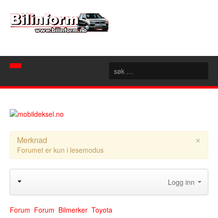
Hjem
Spør mekanikeren
Nyheter
×
Merknad
Forumet er kun i lesemodus
Nyttige sider
Artikler
Bilforhandlere
Konseptbiler
Logg inn
Rubrikk
Motorsport
Akershus
Forum
Aust Agder
Forum
Forum
Bilmerker
Toyota