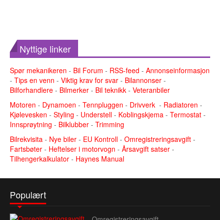
Nyttige linker
Spør mekanikeren
-
Bil Forum
-
RSS-feed
-
Annonseinformasjon
-
Tips en venn
-
Viktig krav for svar
-
Bilannonser
-
Bilforhandlere
-
Bilmerker
-
Bil teknikk
-
Veteranbiler
Motoren
-
Dynamoen
-
Tennpluggen
-
Drivverk
-
Radiatoren
-
Kjølevesken
-
Styling
-
Understell
-
Koblingskjema
-
Termostat
-
Innsprøytning
-
Bilklubber
-
Trimming
Bilrekvisita
-
Nye biler
-
EU Kontroll
-
Omregistreringsavgift
-
Fartsbøter
-
Heftelser i motorvogn
-
Årsavgift satser
-
Tilhengerkalkulator
-
Haynes Manual
Populært
Omregistreringsavgift