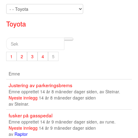
Buskerud
Bilmerke sider
Toyota
Finnmark
Hedmark
Hordaland
1
2
3
4
5
Møre og Romsdal
Emne
Nord Trøndelag
Justering av parkeringsbrems
Emne opprettet 14 år 8 måneder dager siden, av
Steinar.
Nordland
Nyeste innlegg
14 år 8 måneder dager siden
av
Steinar.
Oslo
fusker på gasspedal
Oppland
Emne opprettet 14 år 9 måneder dager siden, av
rune.
Nyeste innlegg
14 år 9 måneder dager siden
Rogaland
av
Raptor