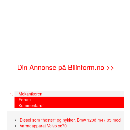
Din Annonse på Bilinform.no >>
Mekanikeren
Forum
Kommentarer
Diesel som "hoster" og nykker. Bmw 120d m47 05 mod
Varmeapparat Volvo xc70