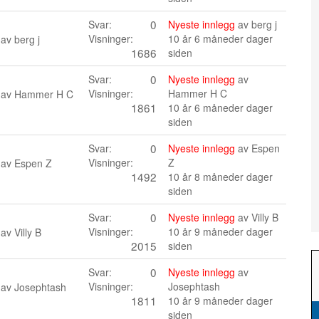
0
Svar:
Nyeste innlegg
av
berg j
Visninger:
10 år 6 måneder dager
 av
berg j
1686
siden
0
Svar:
Nyeste innlegg
av
Visninger:
Hammer H C
 av
Hammer H C
1861
10 år 6 måneder dager
siden
0
Svar:
Nyeste innlegg
av
Espen
Visninger:
Z
 av
Espen Z
1492
10 år 8 måneder dager
siden
0
Svar:
Nyeste innlegg
av
Villy B
Visninger:
10 år 9 måneder dager
 av
Villy B
2015
siden
0
Svar:
Nyeste innlegg
av
Visninger:
Josephtash
 av
Josephtash
1811
10 år 9 måneder dager
siden