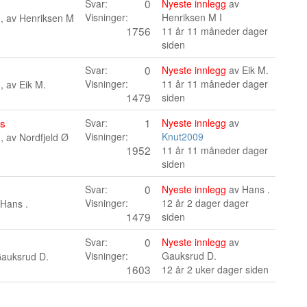
0
Svar:
Nyeste innlegg
av
Visninger:
Henriksen M I
n, av
Henriksen M
1756
11 år 11 måneder dager
siden
0
Svar:
Nyeste innlegg
av
Eik M.
Visninger:
11 år 11 måneder dager
n, av
Eik M.
1479
siden
ss
1
Svar:
Nyeste innlegg
av
Visninger:
Knut2009
n, av
Nordfjeld Ø
1952
11 år 11 måneder dager
siden
0
Svar:
Nyeste innlegg
av
Hans .
Visninger:
12 år 2 dager dager
Hans .
1479
siden
0
Svar:
Nyeste innlegg
av
Visninger:
Gauksrud D.
auksrud D.
1603
12 år 2 uker dager siden