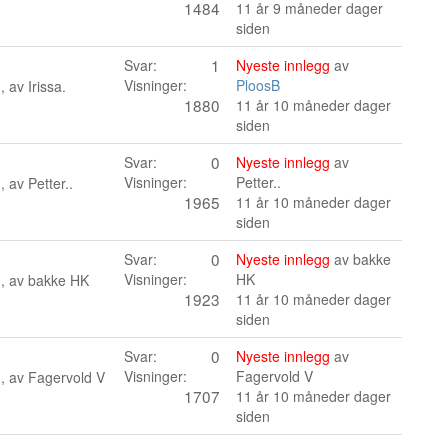
1484
11 år 9 måneder dager
siden
1
Svar:
Nyeste innlegg
av
Visninger:
PloosB
n, av
Irissa.
1880
11 år 10 måneder dager
siden
0
Svar:
Nyeste innlegg
av
Visninger:
Petter..
n, av
Petter..
1965
11 år 10 måneder dager
siden
0
Svar:
Nyeste innlegg
av
bakke
Visninger:
HK
n, av
bakke HK
1923
11 år 10 måneder dager
siden
0
Svar:
Nyeste innlegg
av
Visninger:
Fagervold V
n, av
Fagervold V
1707
11 år 10 måneder dager
siden