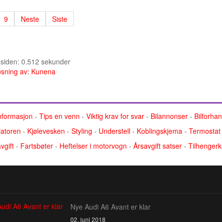
9
Neste
Siste
e siden: 0.512 sekunder
sning av:
Kunena
nformasjon
-
Tips en venn
-
Viktig krav for svar
-
Bilannonser
-
Bilforha
atoren
-
Kjølevesken
-
Styling
-
Understell
-
Koblingskjema
-
Termostat
vgift
-
Fartsbøter
-
Heftelser i motorvogn
-
Årsavgift satser
-
Tilhengerk
Nye Audi A6 Avant er klar
02. juni 2018