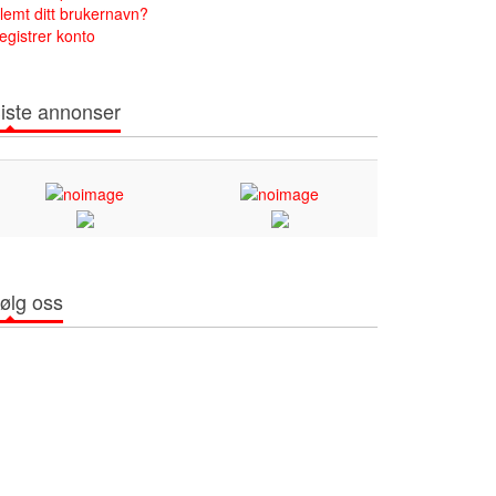
lemt ditt brukernavn?
egistrer konto
iste annonser
ølg oss