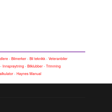
ndlere
-
Bilmerker
-
Bil teknikk
-
Veteranbiler
-
Innsprøytning
-
Bilklubber
-
Trimming
alkulator
-
Haynes Manual