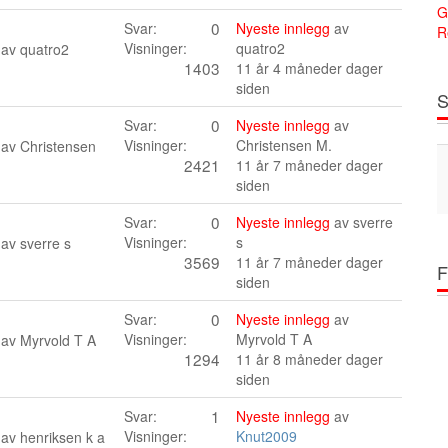
G
0
Svar:
Nyeste innlegg
av
R
Visninger:
quatro2
 av
quatro2
1403
11 år 4 måneder dager
siden
S
0
Svar:
Nyeste innlegg
av
Visninger:
Christensen M.
 av
Christensen
2421
11 år 7 måneder dager
siden
0
Svar:
Nyeste innlegg
av
sverre
Visninger:
s
 av
sverre s
3569
11 år 7 måneder dager
F
siden
0
Svar:
Nyeste innlegg
av
Visninger:
Myrvold T A
 av
Myrvold T A
1294
11 år 8 måneder dager
siden
1
Svar:
Nyeste innlegg
av
Visninger:
Knut2009
 av
henriksen k a