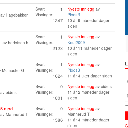
1
Svar:
Nyeste innlegg
av
Visninger:
PloosB
 av
Hagebakken
1347
10 år 9 måneder dager
siden
1
Svar:
Nyeste innlegg
av
Visninger:
Knut2009
n, av
herlofsen h
2123
10 år 11 måneder dager
siden
L
1
Svar:
Nyeste innlegg
av
Visninger:
PloosB
av
Mcmaster G
1624
11 år 4 uker dager siden
0
Svar:
Nyeste innlegg
av
eide s
Visninger:
11 år 2 måneder dager
 av
eide s
1801
siden
05 mod.
0
Svar:
Nyeste innlegg
av
Visninger:
Mannerud T
 av
Mannerud T
1586
11 år 4 måneder dager
siden
G