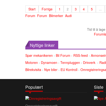
Start
Forrige
1
2
3
4
5
...
Forum
Forum
Bilmerker
Audi
Tid til å lag
Forumlø
Nyttige linker
Spør mekanikeren
-
Bil Forum
-
RSS-feed
-
Annonsei
Motoren
-
Dynamoen
-
Tennpluggen
-
Drivverk
-
Radi
Bilrekvisita
-
Nye biler
-
EU Kontroll
-
Omregistreringsa
Populært
Siste
Omregistreringsavgift